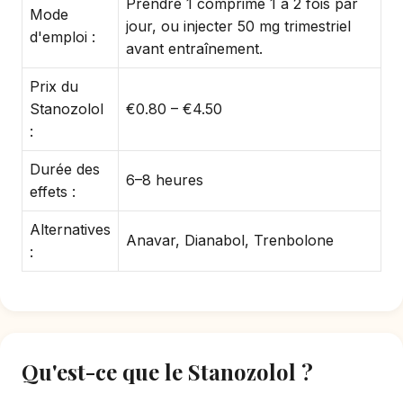
Prendre 1 comprimé 1 à 2 fois par
Mode
jour, ou injecter 50 mg trimestriel
d'emploi :
avant entraînement.
Prix du
Stanozolol
€0.80 – €4.50
:
Durée des
6–8 heures
effets :
Alternatives
Anavar, Dianabol, Trenbolone
:
Qu'est-ce que le Stanozolol ?