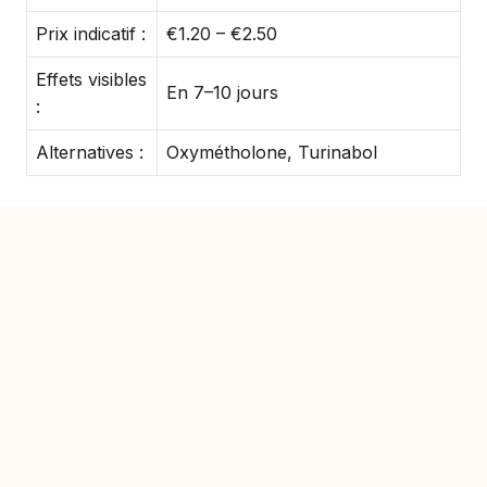
Prix indicatif :
€1.20 – €2.50
Effets visibles
En 7–10 jours
:
Alternatives :
Oxymétholone, Turinabol
Qu'est-ce que le Dianabol ?
Le Dianabol est un stéroïde développé initialement
pour accélérer la croissance musculaire et
améliorer l’endurance. Il augmente la synthèse
protéique et la rétention d’azote, essentiels à
l’anabolisme musculaire.