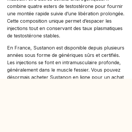
combine quatre esters de testostérone pour fournir
une montée rapide suivie d’une libération prolongée.
Cette composition unique permet d’espacer les
injections tout en conservant des taux plasmatiques
de testostérone stables.
En France, Sustanon est disponible depuis plusieurs
années sous forme de génériques sûrs et certifiés.
Les injections se font en intramusculaire profonde,
généralement dans le muscle fessier. Vous pouvez
désormais acheter Sustanon en ligne pour un achat
rapide, discret et moins cher que les présentations
originales.
Prix du Sustanon et offres en ligne
Les tarifs varient en fonction du dosage et du
conditionnement. En achetant Sustanon en gros